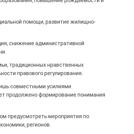
ообразования, повышение рождаемости и
циальной помощи, развитие жилищно-
ция, снижение административной
ни.
мьи, традиционных нравственных
ьности правового регулирования.
 лишь совместными усилиями
удет продолжено формирование понимания
ом предусмотреть мероприятия по
кономики, регионов.