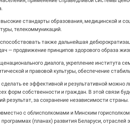
 населения, применение справедливой системы цен
.
высокие стандарты образования, медицинской и со
туры, телекоммуникаций.
 способствовать также дальнейшая дебюрократиза
адач — продвижение принципов здорового образа жиз
щенационального диалога, укрепление института се
тической и правовой культуры, обеспечение стабил
, сделать ее эффективной и результативной можно
всех форм собственности и граждан. В этой связи б
й результат, за сохранение независимости страны.
овместно с облисполкомами и Минским горисполком
программах (планах) развития Беларуси, отраслей э